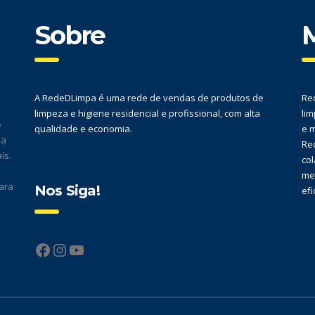
Sobre
M
A RedeDLimpa é uma rede de vendas de produtos de
Re
limpeza e higiene residencial e profissional, com alta
li
e
qualidade e economia.
e 
ma
Re
ís.
col
me
ara
Nos Siga!
efi
Facebook
Instagram
YouTube