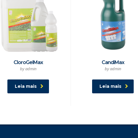
CloroGelMax
CandiMax
by admin
by admin
Leia mais
Leia mais