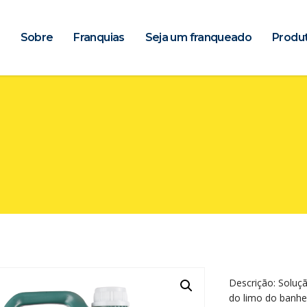
Sobre
Franquias
Seja um franqueado
Produ
Descrição: Soluç
do limo do banhei