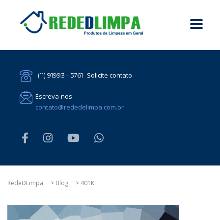
Solicite contato
(11) 91993 - 5761
Escreva-nos
contato@rededelimpa.com.br
RedeDLimpa
>
Blog
>
401K