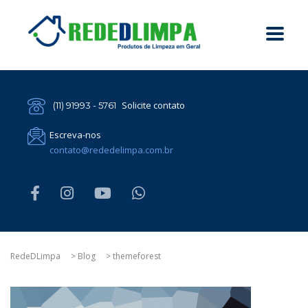
Solicite contato
(11) 91993 - 5761
Escreva-nos
contato@rededelimpa.com.br
RedeDLimpa
>
Blog
>
themeforest