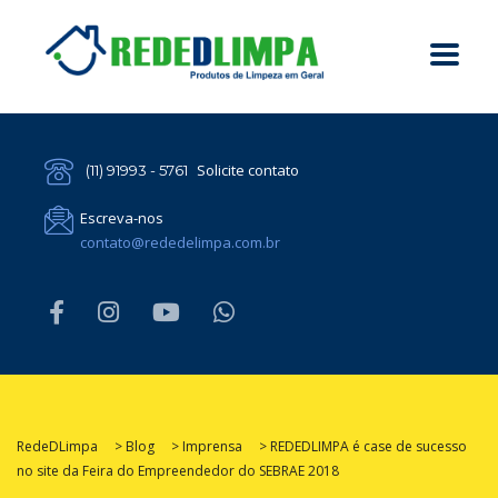
Solicite contato
(11) 91993 - 5761
Escreva-nos
contato@rededelimpa.com.br
RedeDLimpa
>
Blog
>
Imprensa
>
REDEDLIMPA é case de sucesso
no site da Feira do Empreendedor do SEBRAE 2018